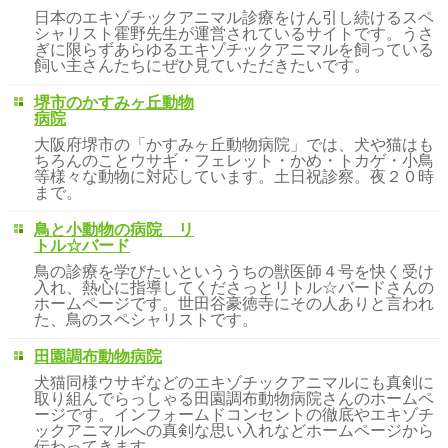
日本のエキゾチックアニマル診療をけん引し続けるスペ
シャリスト霍野先生が運営されているサイトです。うさ
ぎに限らずあらゆるエキゾチックアニマルを飼っている
飼い主さんたちにぜひ見ていただきたいです。
堺市のかすみヶ丘動物
病院
大阪府堺市の「かすみヶ丘動物病院」では、犬や猫はも
ちろんのことウサギ・フェレット・かめ・トカゲ・小鳥
等様々な動物に対応しています。土日祝診察。夜２０時
まで。
鳥と小動物の病院 リ
トル☆バード
鳥の診療を学びたいといううちの獣医師４号を快く受け
入れ、熱心に指導してくださっとリトル☆バードさんの
ホームページです。世田谷豪徳寺にその人ありと言われ
た、鳥のスペシャリストです。
田園調布動物病院
犬猫同様ウサギなどのエキゾチックアニマルにも真剣に
取り組んでらっしゃる田園調布動物病院さんのホームペ
ージです。インフォームドコンセントの徹底やエキゾチ
ックアニマルへの真剣な思い入れなどホームページから
伝わってきます。