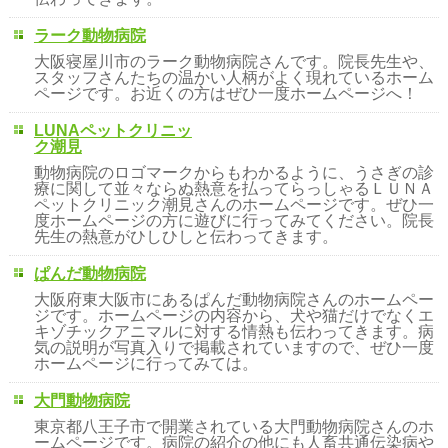
ラーク動物病院
大阪寝屋川市のラーク動物病院さんです。院長先生や、
スタッフさんたちの温かい人柄がよく現れているホーム
ページです。お近くの方はぜひ一度ホームページへ！
LUNAペットクリニッ
ク潮見
動物病院のロゴマークからもわかるように、うさぎの診
療に関して並々ならぬ熱意を払ってらっしゃるＬＵＮＡ
ペットクリニック潮見さんのホームページです。ぜひ一
度ホームページの方に遊びに行ってみてください。院長
先生の熱意がひしひしと伝わってきます。
ぱんだ動物病院
大阪府東大阪市にあるぱんだ動物病院さんのホームペー
ジです。ホームページの内容から、犬や猫だけでなくエ
キゾチックアニマルに対する情熱も伝わってきます。病
気の説明が写真入りで掲載されていますので、ぜひ一度
ホームページに行ってみては。
大門動物病院
東京都八王子市で開業されている大門動物病院さんのホ
ームページです。病院の紹介の他にも人畜共通伝染病や