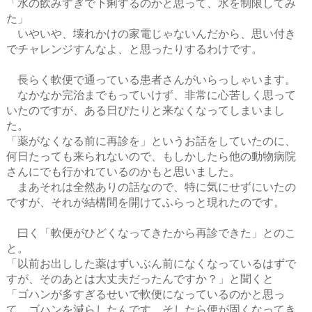
「水の飲みすぎで下痢するのかと思って、水を制限してみ
た」
いやいや、壊れかけの家電じゃないんだから、思い付き
でチャレンジすんなよ、と思ったりするわけです。
長らく軟便で通っている患者さんがいらっしゃいます。
なかなか完治までもっていけず、非常に心苦しく思って
いたのですが、ある日ぴたりと来なくなってしまいまし
た。
「薬がなくなる前に再診を」というお話をしていたのに、
何日たっても来られないので、もしかしたら他の動物病院
さんにでも行かれているのかもと思いました。
まあそれは全然ありの話なので、特に気にせずにいたの
ですが、それが結構間を開けてふらっと現れたのです。
曰く「軟便がひどくなってきたから再診できた」とのこ
と。
「以前お出しした薬はずいぶん前になくなっているはずで
すが、そのあとは大丈夫だったんですか？」と聞くと
「ゴハンが多すぎるせいで軟便になっているのかと思っ
て、ゴハンを減らしたんです。そしたら便が固くなってき